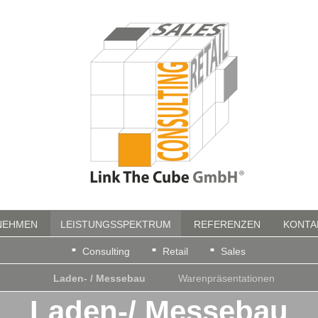
NEHMEN
LEISTUNGSSPEKTRUM
REFERENZEN
KONTA
Consulting
Retail
Sales
Laden- / Messebau
Warenpräsentationen
Laden-/ Messebau