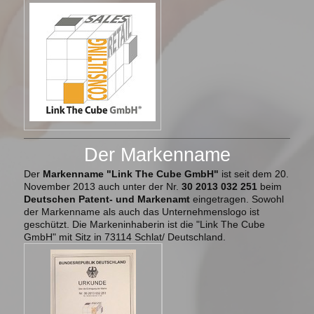
Der Markenname
Der
Markenname "Link The Cube GmbH"
ist seit dem 20.
November 2013 auch unter der
Nr.
30 2013 032 251
be
im
Deutschen Patent- und Markenamt
eingetragen
. Sowohl
der Markenname als auch das
Unternehmenslogo ist
geschützt.
Die Markeninhaberin ist die "Link The Cube
GmbH" mit Sitz in 73114 Schlat/ Deutschland.