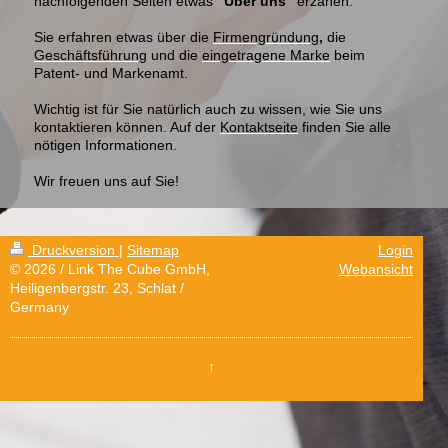
nachfolgenden Seiten etwas
"Über uns"
erzähen.
Sie erfahren etwas über die
Firmengründung
,
die
Geschäftsführung
und die
eingetragene Marke
beim
Patent- und Markenamt.
Wichtig ist für Sie natürlich auch zu wissen, wie Sie uns
kontaktieren können. Auf der
Kontaktseite
finden Sie alle
nötigen Informationen
.
Wir freuen uns auf Sie!
Druckversion
|
Sitemap
Login
© 2026 / Link The Cube GmbH,
Webansicht
Heiligenbergstr. 23, Schlat /
Germany
↑